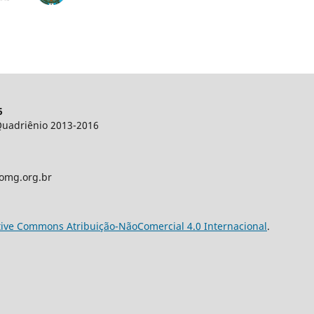
5
 Quadriênio 2013-2016
romg.org.br
tive Commons Atribuição-NãoComercial 4.0 Internacional
.