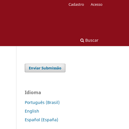
Cadastro
Acesso
Buscar
Enviar Submissão
Idioma
Português (Brasil)
English
Español (España)