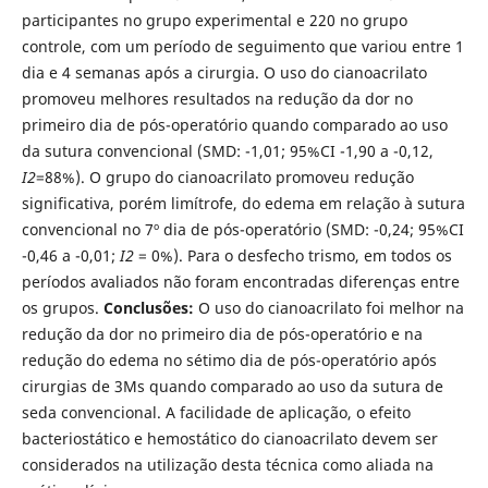
participantes no grupo experimental e 220 no grupo
controle, com um período de seguimento que variou entre 1
dia e 4 semanas após a cirurgia. O uso do cianoacrilato
promoveu melhores resultados na redução da dor no
primeiro dia de pós-operatório quando comparado ao uso
da sutura convencional (SMD: -1,01; 95%CI -1,90 a -0,12,
I
2
=88%). O grupo do cianoacrilato promoveu redução
significativa, porém limítrofe, do edema em relação à sutura
convencional no 7º dia de pós-operatório (SMD: -0,24; 95%CI
-0,46 a -0,01;
I
2
= 0%). Para o desfecho trismo, em todos os
períodos avaliados não foram encontradas diferenças entre
os grupos.
Conclusões:
O uso do cianoacrilato foi melhor na
redução da dor no primeiro dia de pós-operatório e na
redução do edema no sétimo dia de pós-operatório após
cirurgias de 3Ms quando comparado ao uso da sutura de
seda convencional. A facilidade de aplicação, o efeito
bacteriostático e hemostático do cianoacrilato devem ser
considerados na utilização desta técnica como aliada na