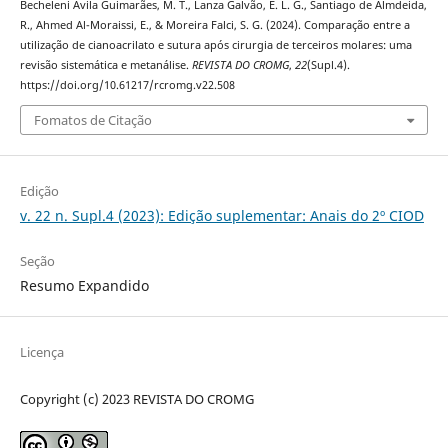
Becheleni Ávila Guimarães, M. T., Lanza Galvão, E. L. G., Santiago de Almdeida,
R., Ahmed Al-Moraissi, E., & Moreira Falci, S. G. (2024). Comparação entre a
utilização de cianoacrilato e sutura após cirurgia de terceiros molares: uma
revisão sistemática e metanálise.
REVISTA DO CROMG
,
22
(Supl.4).
https://doi.org/10.61217/rcromg.v22.508
Fomatos de Citação
Edição
v. 22 n. Supl.4 (2023): Edição suplementar: Anais do 2º CIOD
Seção
Resumo Expandido
Licença
Copyright (c) 2023 REVISTA DO CROMG