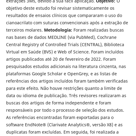
extrações 3Ms, devido a sua fácil aplicação.
Objetivo:
O
objetivo deste estudo foi revisar sistematicamente os
resultados de ensaios clínicos que compararam o uso do
cianoacrilato com suturas convencionais após a extração de
terceiros molares.
Metodologia:
Foram realizadas buscas
nas bases de dados MEDLINE (via PubMed), Cochrane
Central Registry of Controlled Trials (CENTRAL), Biblioteca
Virtual em Saúde (BVS) e Web of Science. Foram incluídos
artigos publicados até 20 de fevereiro de 2022. Foram
pesquisados estudos adicionais na literatura cinzenta, nas
plataformas Google Scholar e OpenGrey, e as listas de
referências dos artigos incluídos foram também verificadas
para este efeito. Não houve restrições quanto a limite de
data ou idioma de publicação. Três revisores realizaram as
buscas dos artigos de forma independente e foram
responsáveis por todo o processo de seleção dos estudos.
As referências encontradas foram exportadas para o
software EndNote® (Clarivate Analytics®, versão X8) e as
duplicatas foram excluídas. Em seguida, foi realizada a