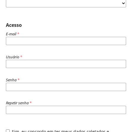
Acesso
E-mail
*
Usuário
*
Senha
*
Repetir senha
*
Sim, eu concordo em ter meus dados coletados e