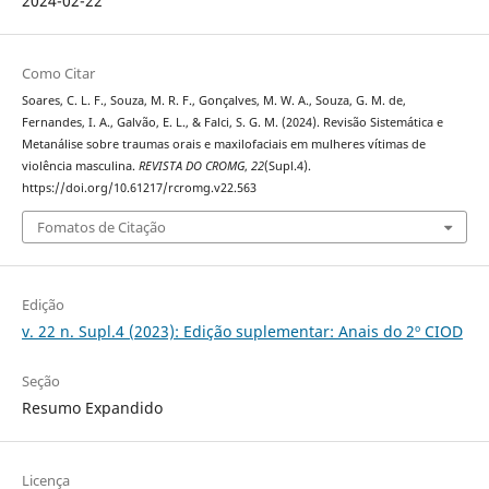
2024-02-22
Como Citar
Soares, C. L. F., Souza, M. R. F., Gonçalves, M. W. A., Souza, G. M. de,
Fernandes, I. A., Galvão, E. L., & Falci, S. G. M. (2024). Revisão Sistemática e
Metanálise sobre traumas orais e maxilofaciais em mulheres vítimas de
violência masculina.
REVISTA DO CROMG
,
22
(Supl.4).
https://doi.org/10.61217/rcromg.v22.563
Fomatos de Citação
Edição
v. 22 n. Supl.4 (2023): Edição suplementar: Anais do 2º CIOD
Seção
Resumo Expandido
Licença