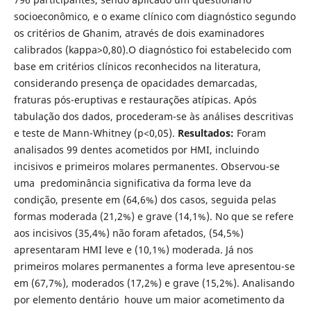
socioeconômico, e o exame clínico com diagnóstico segundo
os critérios de Ghanim, através de dois examinadores
calibrados (kappa>0,80).O diagnóstico foi estabelecido com
base em critérios clínicos reconhecidos na literatura,
considerando presença de opacidades demarcadas,
fraturas pós-eruptivas e restaurações atípicas. Após
tabulação dos dados, procederam-se às análises descritivas
e teste de Mann-Whitney (p<0,05).
Resultados:
Foram
analisados 99 dentes acometidos por HMI, incluindo
incisivos e primeiros molares permanentes. Observou-se
uma predominância significativa da forma leve da
condição, presente em (64,6%) dos casos, seguida pelas
formas moderada (21,2%) e grave (14,1%). No que se refere
aos incisivos (35,4%) não foram afetados, (54,5%)
apresentaram HMI leve e (10,1%) moderada. Já nos
primeiros molares permanentes a forma leve apresentou-se
em (67,7%), moderados (17,2%) e grave (15,2%). Analisando
por elemento dentário houve um maior acometimento da