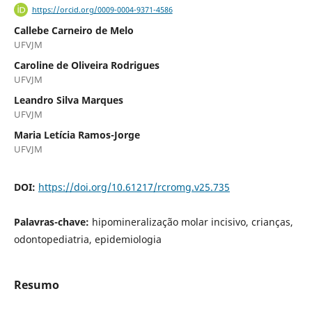
https://orcid.org/0009-0004-9371-4586
Callebe Carneiro de Melo
UFVJM
Caroline de Oliveira Rodrigues
UFVJM
Leandro Silva Marques
UFVJM
Maria Letícia Ramos-Jorge
UFVJM
DOI:
https://doi.org/10.61217/rcromg.v25.735
Palavras-chave:
hipomineralização molar incisivo, crianças,
odontopediatria, epidemiologia
Resumo