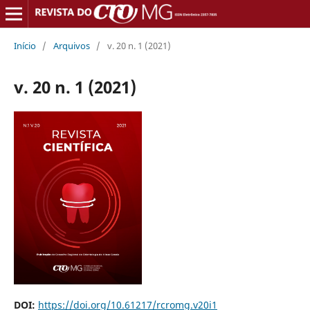
Início
/
Arquivos
/
v. 20 n. 1 (2021)
v. 20 n. 1 (2021)
DOI:
https://doi.org/10.61217/rcromg.v20i1