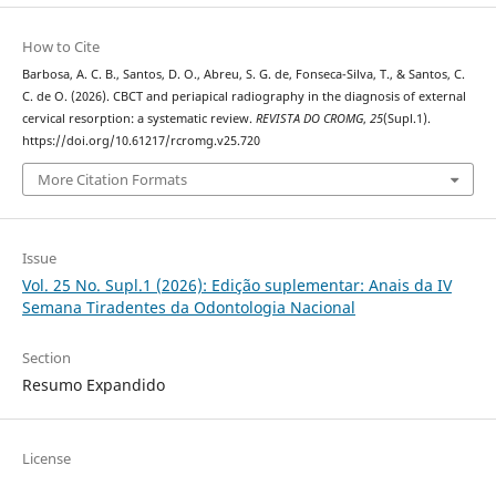
How to Cite
Barbosa, A. C. B., Santos, D. O., Abreu, S. G. de, Fonseca-Silva, T., & Santos, C.
C. de O. (2026). CBCT and periapical radiography in the diagnosis of external
cervical resorption: a systematic review.
REVISTA DO CROMG
,
25
(Supl.1).
https://doi.org/10.61217/rcromg.v25.720
More Citation Formats
Issue
Vol. 25 No. Supl.1 (2026): Edição suplementar: Anais da IV
Semana Tiradentes da Odontologia Nacional
Section
Resumo Expandido
License